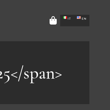
IT
EN
25</span>