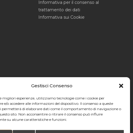
Informativa per il consenso al
trattamento dei dati
Informativa sui Cookie
Gestisci Consenso
le migliori esperienze, utilizziamo tecnologie come i cookie per
e/o accedere alle informazioni del dispositivo. Il consenso a queste
ci permetterà di elaborare dati come il comportamento di navigazione o
questo sito. Non acconsentire o ritirare il consenso può influire
te su alcune caratteristiche e funzioni.