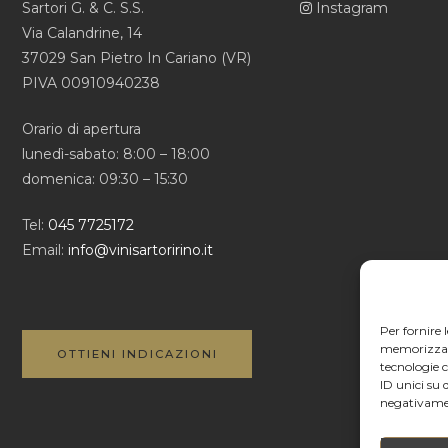
Sartori G. & C. S.S.
Instagram
Via Calandrine, 14
37029 San Pietro In Cariano (VR)
PIVA 00910940238
Orario di apertura
lunedì-sabato: 8:00 – 18:00
domenica: 09:30 – 15:30
Tel:
045 7725172
Email:
info@vinisartoririno.it
Per fornire 
memorizzare 
OTTIENI INDICAZIONI
tecnologie 
ID unici su 
negativamen