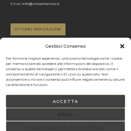
Email:
info@vinisartoririno.it
OTTIENI INDICAZIONI
Gestisci Consenso
Per fornire le migliori esperienze, utilizziamo tecnologie come i cookie
SOCIAL NETWORK
per memorizzare e/o accedere alle informazioni del dispositivo. Il
consenso a queste tecnologie ci permetterà di elaborare dati come il
comportamento di navigazione o ID unici su questo sito. Non
Facebook
acconsentire o ritirare il consenso può influire negativamente su alcune
Instagram
caratteristiche e funzioni.
PRIVACY POLICY
ACCETTA
Privacy Policy
NEGA
Informativa per il consenso al trattamento dei dati
Informativa sui Cookie
VISUALIZZA LE PREFERENZE
© Cantina Rino Sartori - sito realizzato da
EPRIME