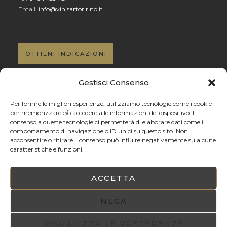
Email:
info@vinisartoririno.it
OTTIENI INDICAZIONI
Gestisci Consenso
Per fornire le migliori esperienze, utilizziamo tecnologie come i cookie
SOCIAL NETWORK
per memorizzare e/o accedere alle informazioni del dispositivo. Il
consenso a queste tecnologie ci permetterà di elaborare dati come il
comportamento di navigazione o ID unici su questo sito. Non
Facebook
acconsentire o ritirare il consenso può influire negativamente su alcune
Instagram
caratteristiche e funzioni.
PRIVACY POLICY
ACCETTA
Privacy Policy
NEGA
Informativa per il consenso al trattamento dei dati
Informativa sui Cookie
VISUALIZZA LE PREFERENZE