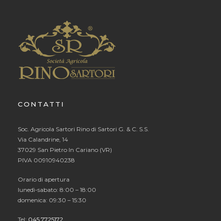
CONTATTI
Soc. Agricola Sartori Rino di Sartori G. & C. S.S.
Via Calandrine, 14
37029 San Pietro In Cariano (VR)
PIVA 00910940238
Orario di apertura
lunedì-sabato: 8:00 – 18:00
domenica: 09:30 – 15:30
Tel:
045 7725172